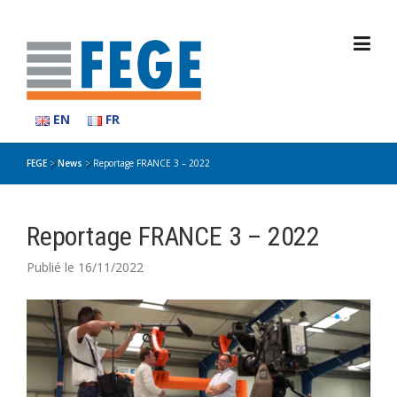
Skip
to
content
EN
FR
FEGE
>
News
>
Reportage FRANCE 3 – 2022
Reportage FRANCE 3 – 2022
Publié le 16/11/2022