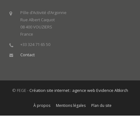
Pôle d’Activité d’Argonne
Rue Albert Caquot
08 400 VOUZIERS
France
+33 324 71 65 50
Contact
© FEGE -
Création site internet : agence web Evidence Altkirch
À propos
Mentions légales
Plan du site